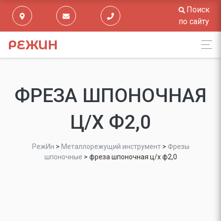
Поиск
по сайту
РЕЖИН
ФРЕЗА ШПОНОЧНАЯ
Ц/Х Ф2,0
РежИн
>
Металлорежущий инструмент
>
Фрезы
шпоночные
>
фреза шпоночная ц/х ф2,0