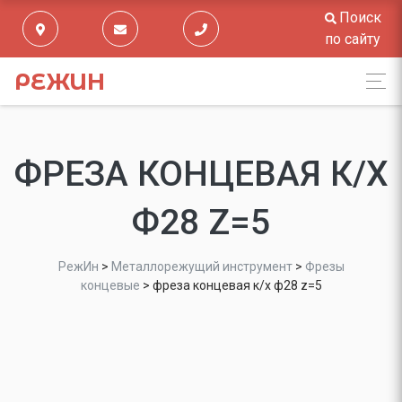
Поиск
по сайту
РЕЖИН
ФРЕЗА КОНЦЕВАЯ К/Х
Ф28 Z=5
РежИн
>
Металлорежущий инструмент
>
Фрезы
концевые
>
фреза концевая к/х ф28 z=5