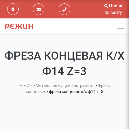
Поиск
по сайту
РЕЖИН
ФРЕЗА КОНЦЕВАЯ К/Х
Ф14 Z=3
РежИн
>
Металлорежущий инструмент
>
Фрезы
концевые
>
фреза концевая к/х ф14 z=3