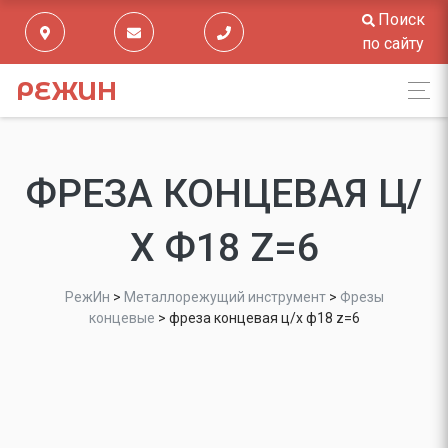
Поиск
по сайту
РЕЖИН
ФРЕЗА КОНЦЕВАЯ Ц/
Х Ф18 Z=6
РежИн
>
Металлорежущий инструмент
>
Фрезы
концевые
>
фреза концевая ц/х ф18 z=6