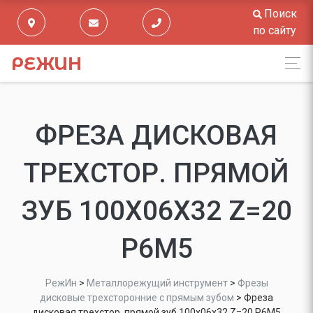
Поиск
по сайту
РЕЖИН
ФРЕЗА ДИСКОВАЯ
ТРЕХСТОР. ПРЯМОЙ
ЗУБ 100Х06Х32 Z=20
Р6М5
РежИн
>
Металлорежущий инструмент
>
Фрезы
дисковые трехсторонние с прямым зубом
>
Фреза
дисковая трехстор. прямой зуб 100х06х32 Z=20 Р6М5