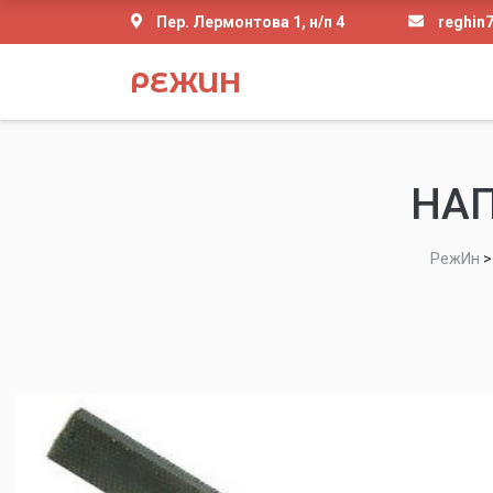
Пер. Лермонтова 1, н/п 4
reghin
РЕЖИН
НАП
РежИн