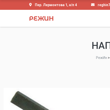
Пер. Лермонтова 1, н/п 4
reghin
РЕЖИН
НАП
РежИн