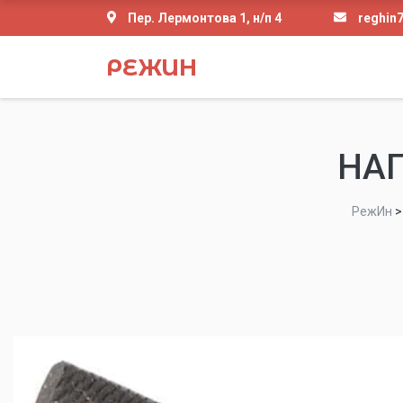
Пер. Лермонтова 1, н/п 4
reghin
РЕЖИН
НАП
РежИн