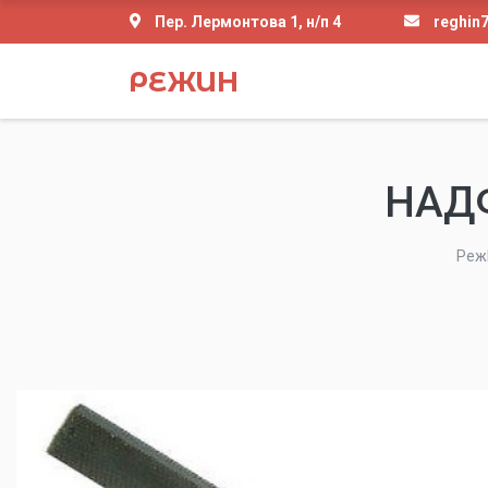
Пер. Лермонтова 1, н/п 4
reghin
РЕЖИН
НАД
Реж