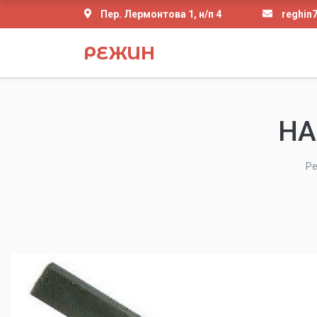
Пер. Лермонтова 1, н/п 4
reghin
РЕЖИН
НА
Р